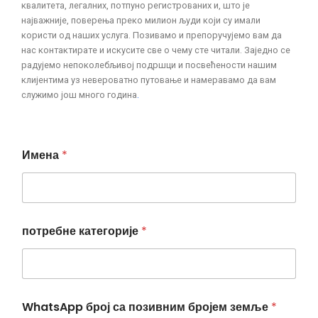
квалитета, легалних, потпуно регистрованих и, што је
најважније, поверења преко милион људи који су имали
користи од наших услуга. Позивамо и препоручујемо вам да
нас контактирате и искусите све о чему сте читали. Заједно се
радујемо непоколебљивој подршци и посвећености нашим
клијентима уз невероватно путовање и намеравамо да вам
служимо још много година
.
Имена
*
К
потребне категорије
*
р
а
т
к
а
з
WhatsApp број са позивним бројем земље
*
е