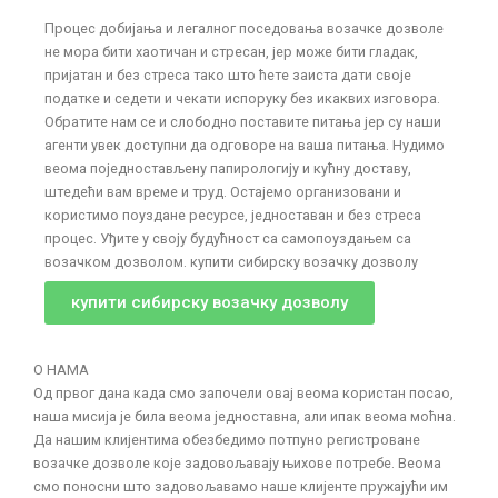
Процес добијања и легалног поседовања возачке дозволе
не мора бити хаотичан и стресан, јер може бити гладак,
пријатан и без стреса тако што ћете заиста дати своје
податке и седети и чекати испоруку без икаквих изговора.
Обратите нам се и слободно поставите питања јер су наши
агенти увек доступни да одговоре на ваша питања. Нудимо
веома поједностављену папирологију и кућну доставу,
штедећи вам време и труд. Остајемо организовани и
користимо поуздане ресурсе, једноставан и без стреса
процес. Уђите у своју будућност са самопоуздањем са
возачком дозволом. купити сибирску возачку дозволу
купити сибирску возачку дозволу
О НАМА
Од првог дана када смо започели овај веома користан посао,
наша мисија је била веома једноставна, али ипак веома моћна.
Да нашим клијентима обезбедимо потпуно регистроване
возачке дозволе које задовољавају њихове потребе. Веома
смо поносни што задовољавамо наше клијенте пружајући им