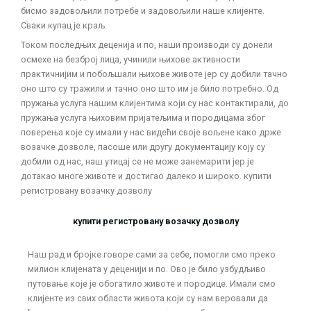
бисмо задовољили потребе и задовољили наше клијенте.
Сваки купац је краљ.
Током последњих деценија и по, наши производи су донели
осмехе на безброј лица, учинили њихове активности
практичнијим и побољшали њихове животе јер су добили тачно
оно што су тражили и тачно оно што им је било потребно. Од
пружања услуга нашим клијентима који су нас контактирали, до
пружања услуга њиховим пријатељима и породицама због
поверења које су имали у нас видећи своје вољене како држе
возачке дозволе, пасоше или другу документацију коју су
добили од нас, наш утицај се не може занемарити јер је
дотакао многе животе и достигао далеко и широко. купити
регистровану возачку дозволу
купити регистровану возачку дозволу
Наш рад и бројке говоре сами за себе
,
помогли смо преко
милион клијената у деценији и по. Ово је било узбудљиво
путовање које је обогатило животе и породице
.
Имали смо
клијенте из свих области живота који су нам веровали да