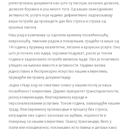
регистрована документа као што су пасоши, возачке дозволе,
дозволе боравка и још много тога. Од ваших свакодневних
активности, услуге које нудимо дефинитивно задовољавају
ваше потребе да проведете дан без стреса и страха од
кршења закона.
Наш рад и компанија су одолели времену посвећеношћу,
изврсношћу, тимским радом и поверењем, градећи га више од
14 година у пружању квалитетне, легалне и врхунске услуге. Оно
што је почело као идеја, скромни подухват, расло је током
година и задовољило потребе милиона људи. Ово је позитивно
утицало на њихове животе и активности. Нудимо веома
једноставно и беспрекорно искуство нашим клијентима,
пружајући им правну документацију.
Једна ствар коју не схватамо олако у нашем послу је наша
посвећеност клијентима. Дајемо приоритет транспарентности,
јасној комуникацији, благовременој изради и
персонализованим услугама. Током година, захваљујући нашем
труду, благовременој производњи и процесу без стреса,
изградили смо однос заснован на љубави, лојалности и
поверењу са нашим клијентима. Свакој трансакцији, било у
групи или појединачној, поклањамо исту пажњу и детаље како