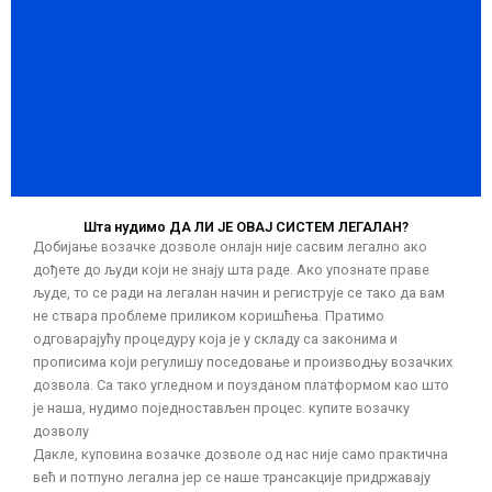
Шта нудимо ДА ЛИ ЈЕ ОВАЈ СИСТЕМ ЛЕГАЛАН?
Добијање возачке дозволе онлајн није сасвим легално ако
дођете до људи који не знају шта раде. Ако упознате праве
људе, то се ради на легалан начин и региструје се тако да вам
не ствара проблеме приликом коришћења. Пратимо
одговарајућу процедуру која је у складу са законима и
прописима који регулишу поседовање и производњу возачких
дозвола. Са тако угледном и поузданом платформом као што
је наша, нудимо поједностављен процес. купите возачку
дозволу
Дакле, куповина возачке дозволе од нас није само практична
већ и потпуно легална јер се наше трансакције придржавају