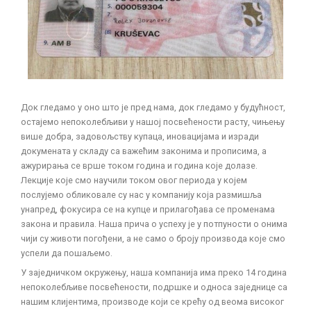
Док гледамо у оно што је пред нама, док гледамо у будућност,
остајемо непоколебљиви у нашој посвећености расту, чињењу
више добра, задовољству купаца, иновацијама и изради
докумената у складу са важећим законима и прописима, а
ажурирања се врше током година и година које долазе.
Лекције које смо научили током овог периода у којем
послујемо обликовале су нас у компанију која размишља
унапред, фокусира се на купце и прилагођава се променама
закона и правила. Наша прича о успеху је у потпуности о онима
чији су животи погођени, а не само о броју производа које смо
успели да пошаљемо.
У заједничком окружењу, наша компанија има преко 14 година
непоколебљиве посвећености, подршке и односа заједнице са
нашим клијентима, производе који се крећу од веома високог