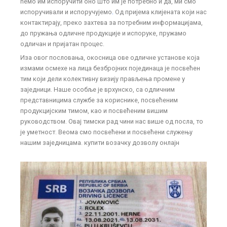
ћемо им испоручити оно што им је потребно и да, ми смо
испоручивали и испоручујемо
.
Од пријема клијената који нас
контактирају, преко захтева за потребним информацијама,
до пружања одличне продукције и испоруке, пружамо
одличан и пријатан процес.
Иза овог пословања, окосница ове одличне установе која
измами осмехе на лица безбројних појединаца је посвећен
тим који дели колективну визију прављења промене у
заједници. Наше особље је врхунско, са одличним
представницима службе за кориснике, посвећеним
продукцијским тимом, као и посвећеним вишим
руководством. Овај тимски рад чини нас више од посла, то
је уметност. Веома смо посвећени и посвећени служењу
нашим заједницама. купити возачку дозволу онлајн